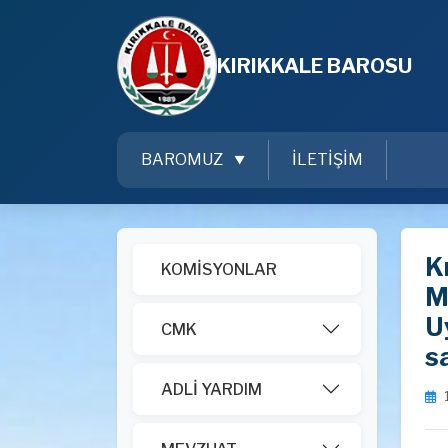
KIRIKKALE BAROSU
BAROMUZ
İLETİŞİM
K
KOMİSYONLAR
M
U
CMK
sa
ADLİ YARDIM