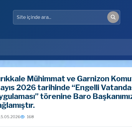
Site içinde ara
Ara
ırıkkale Mühimmat ve Garnizon Komut
ayıs 2026 tarihinde “Engelli Vatandaşl
ygulaması” törenine Baro Başkanımız 
ğlamıştır.
15.05.2026
168