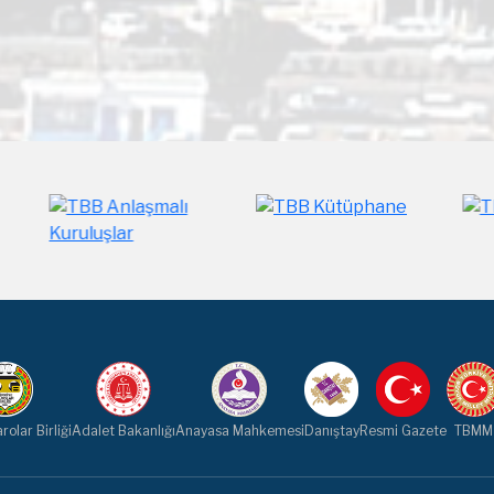
rolar Birliği
Adalet Bakanlığı
Anayasa Mahkemesi
Danıştay
Resmi Gazete
TBMM